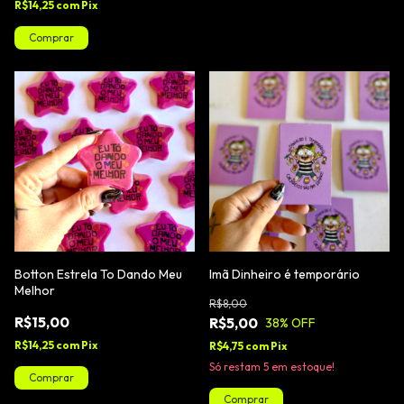
R$14,25
com
Pix
Botton Estrela To Dando Meu
Imã Dinheiro é temporário
Melhor
R$8,00
R$15,00
R$5,00
38
% OFF
R$14,25
com
Pix
R$4,75
com
Pix
Só restam
5
em estoque!