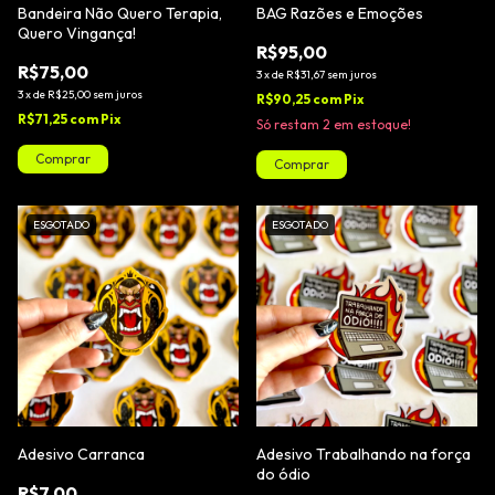
Bandeira Não Quero Terapia,
BAG Razões e Emoções
Quero Vingança!
R$95,00
R$75,00
3
x
de
R$31,67
sem juros
3
x
de
R$25,00
sem juros
R$90,25
com
Pix
R$71,25
com
Pix
Só restam
2
em estoque!
ESGOTADO
ESGOTADO
Adesivo Carranca
Adesivo Trabalhando na força
do ódio
R$7,00