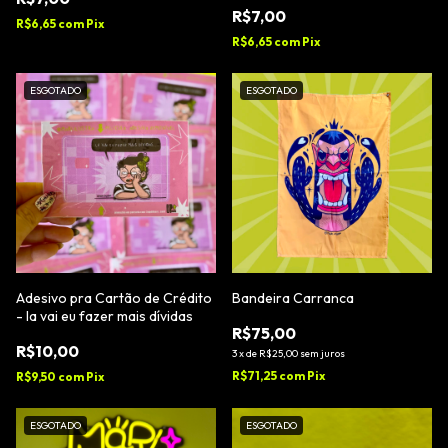
R$7,00
R$6,65
com
Pix
R$6,65
com
Pix
ESGOTADO
ESGOTADO
Adesivo pra Cartão de Crédito
Bandeira Carranca
- la vai eu fazer mais dívidas
R$75,00
R$10,00
3
x
de
R$25,00
sem juros
R$71,25
com
Pix
R$9,50
com
Pix
ESGOTADO
ESGOTADO