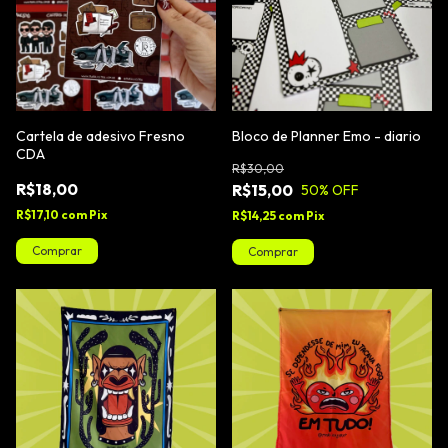
Cartela de adesivo Fresno
Bloco de Planner Emo - diario
CDA
R$30,00
R$18,00
R$15,00
50
% OFF
R$17,10
com
Pix
R$14,25
com
Pix