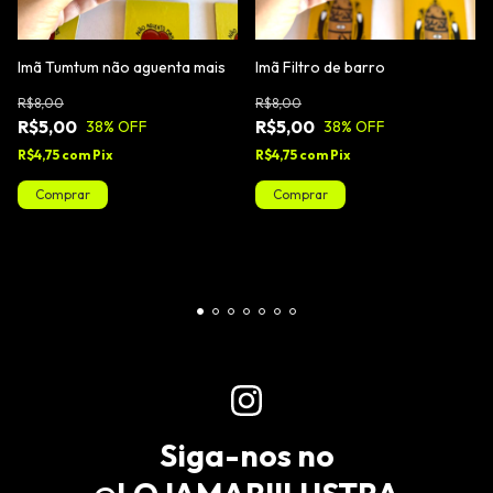
Imã Tumtum não aguenta mais
Imã Filtro de barro
R$8,00
R$8,00
R$5,00
R$5,00
38
% OFF
38
% OFF
R$4,75
com
Pix
R$4,75
com
Pix
Siga-nos no