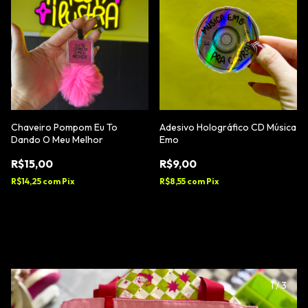
Chaveiro Pompom Eu To
Adesivo Holográfico CD Música
Dando O Meu Melhor
Emo
R$15,00
R$9,00
R$14,25
com
Pix
R$8,55
com
Pix
1
/
3