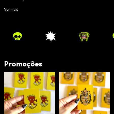
• tamanho 40x40 cm
Ver mais
• alça grossa reforçada pra aguentar bastante coisa
• detalhe pra pendurar chaveiro/cacareco
•estampa em DTF de alta qualidade
• pode lavar na máquina
Para mais informações, acesse nosso Instagram @lojamariilustra
Promoções