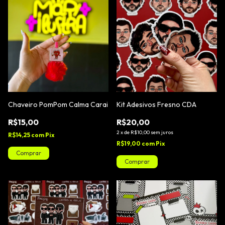
Chaveiro PomPom Calma Carai
Kit Adesivos Fresno CDA
R$15,00
R$20,00
2
x
de
R$10,00
sem juros
R$14,25
com
Pix
R$19,00
com
Pix