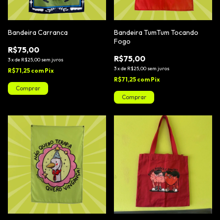
Bandeira Carranca
Bandeira TumTum Tocando
Fogo
R$75,00
R$75,00
3
x
de
R$25,00
sem juros
3
x
de
R$25,00
sem juros
R$71,25
com
Pix
R$71,25
com
Pix