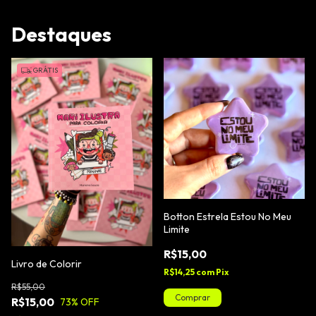
Destaques
GRÁTIS
Botton Estrela Estou No Meu
Limite
R$15,00
Livro de Colorir
R$14,25
com
Pix
R$55,00
R$15,00
73
% OFF