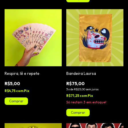
Respira, lê e repete
Bandeira Laursa
R$5,00
R$75,00
3
x
de
R$25,00
sem juros
R$4,75
com
Pix
R$71,25
com
Pix
Só restam
3
em estoque!